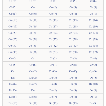
Cl (2)
Cl (3)
Cl (4)
Cl (5)
Cl (6)
Cl-Co
Co
Co (2)
Co (3)
Co (4)
Co (5)
Co (6)
Co (7)
Co (8)
Co (9)
Co (10)
Co (11)
Co (12)
Co (13)
Co (14)
Co (15)
Co (16)
Co (17)
Co (18)
Co (19)
Co (20)
Co (21)
Co (22)
Co (23)
Co (24)
Co (25)
Co (26)
Co (27)
Co (28)
Co (29)
Co (30)
Co (31)
Co (32)
Co (33)
Co (34)
Co (35)
Co (36)
Co (37)
Co (38)
Co (39)
Co-Cr
Cr
Cr (2)
Cr (3)
Cr (4)
Cr (5)
Cr (6)
Cr (7)
Cr (8)
Cr-Cu
Cu
Cu (2)
Cu-Cw
Cw-Cy
Cy-Da
Da
Da (2)
Da (3)
Da (4)
Da (5)
Da (6)
Da (7)
Da (8)
Da (9)
Da (10)
Da-De
De
De (2)
De (3)
De (4)
De (5)
De (6)
De (7)
De (8)
De (9)
De (10)
De (11)
De (12)
De (13)
De-Dh