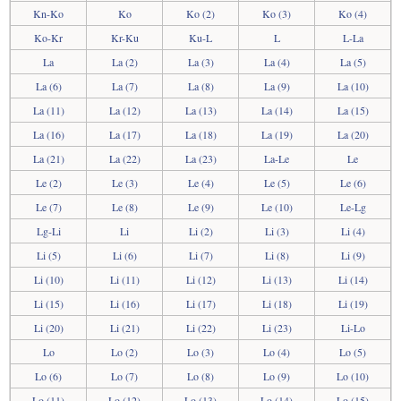
Kn-Ko
Ko
Ko (2)
Ko (3)
Ko (4)
Ko-Kr
Kr-Ku
Ku-L
L
L-La
La
La (2)
La (3)
La (4)
La (5)
La (6)
La (7)
La (8)
La (9)
La (10)
La (11)
La (12)
La (13)
La (14)
La (15)
La (16)
La (17)
La (18)
La (19)
La (20)
La (21)
La (22)
La (23)
La-Le
Le
Le (2)
Le (3)
Le (4)
Le (5)
Le (6)
Le (7)
Le (8)
Le (9)
Le (10)
Le-Lg
Lg-Li
Li
Li (2)
Li (3)
Li (4)
Li (5)
Li (6)
Li (7)
Li (8)
Li (9)
Li (10)
Li (11)
Li (12)
Li (13)
Li (14)
Li (15)
Li (16)
Li (17)
Li (18)
Li (19)
Li (20)
Li (21)
Li (22)
Li (23)
Li-Lo
Lo
Lo (2)
Lo (3)
Lo (4)
Lo (5)
Lo (6)
Lo (7)
Lo (8)
Lo (9)
Lo (10)
Lo (11)
Lo (12)
Lo (13)
Lo (14)
Lo (15)