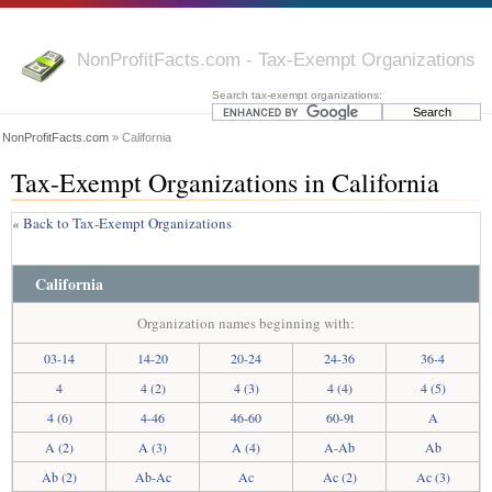
NonProfitFacts.com - Tax-Exempt Organizations
Search tax-exempt organizations:
NonProfitFacts.com
» California
Tax-Exempt Organizations in California
« Back to Tax-Exempt Organizations
California
Organization names beginning with:
03-14
14-20
20-24
24-36
36-4
4
4 (2)
4 (3)
4 (4)
4 (5)
4 (6)
4-46
46-60
60-9t
A
A (2)
A (3)
A (4)
A-Ab
Ab
Ab (2)
Ab-Ac
Ac
Ac (2)
Ac (3)