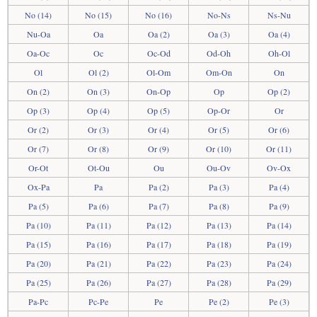
No (14)
No (15)
No (16)
No-Ns
Ns-Nu
Nu-Oa
Oa
Oa (2)
Oa (3)
Oa (4)
Oa-Oc
Oc
Oc-Od
Od-Oh
Oh-Ol
Ol
Ol (2)
Ol-Om
Om-On
On
On (2)
On (3)
On-Op
Op
Op (2)
Op (3)
Op (4)
Op (5)
Op-Or
Or
Or (2)
Or (3)
Or (4)
Or (5)
Or (6)
Or (7)
Or (8)
Or (9)
Or (10)
Or (11)
Or-Ot
Ot-Ou
Ou
Ou-Ov
Ov-Ox
Ox-Pa
Pa
Pa (2)
Pa (3)
Pa (4)
Pa (5)
Pa (6)
Pa (7)
Pa (8)
Pa (9)
Pa (10)
Pa (11)
Pa (12)
Pa (13)
Pa (14)
Pa (15)
Pa (16)
Pa (17)
Pa (18)
Pa (19)
Pa (20)
Pa (21)
Pa (22)
Pa (23)
Pa (24)
Pa (25)
Pa (26)
Pa (27)
Pa (28)
Pa (29)
Pa-Pc
Pc-Pe
Pe
Pe (2)
Pe (3)