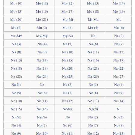
Mo (10)
Mo (11)
Mo (12)
Mo (13)
Mo (14)
Mo (15)
Mo (16)
Mo (17)
Mo (18)
Mo (19)
Mo (20)
Mo (21)
Mo-Mt
Mt-Mu
Mu
Mu (2)
Mu (3)
Mu (4)
Mu (5)
Mu (6)
Mu-Mv
Mv-My
My-Na
Na
Na (2)
Na (3)
Na (4)
Na (5)
Na (6)
Na (7)
Na (8)
Na (9)
Na (10)
Na (11)
Na (12)
Na (13)
Na (14)
Na (15)
Na (16)
Na (17)
Na (18)
Na (19)
Na (20)
Na (21)
Na (22)
Na (23)
Na (24)
Na (25)
Na (26)
Na (27)
Na-Ne
Ne
Ne (2)
Ne (3)
Ne (4)
Ne (5)
Ne (6)
Ne (7)
Ne (8)
Ne (9)
Ne (10)
Ne (11)
Ne (12)
Ne (13)
Ne (14)
Ne (15)
Ne (16)
Ne-Ng
Ng-Ni
Ni
Ni-Nk
Nk-No
No
No (2)
No (3)
No (4)
No (5)
No (6)
No (7)
No (8)
No (9)
No (10)
No (11)
No (12)
No (13)