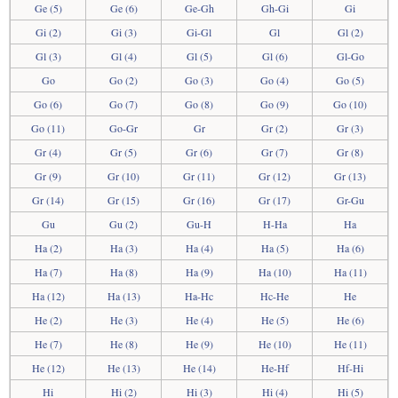
Ge (5)
Ge (6)
Ge-Gh
Gh-Gi
Gi
Gi (2)
Gi (3)
Gi-Gl
Gl
Gl (2)
Gl (3)
Gl (4)
Gl (5)
Gl (6)
Gl-Go
Go
Go (2)
Go (3)
Go (4)
Go (5)
Go (6)
Go (7)
Go (8)
Go (9)
Go (10)
Go (11)
Go-Gr
Gr
Gr (2)
Gr (3)
Gr (4)
Gr (5)
Gr (6)
Gr (7)
Gr (8)
Gr (9)
Gr (10)
Gr (11)
Gr (12)
Gr (13)
Gr (14)
Gr (15)
Gr (16)
Gr (17)
Gr-Gu
Gu
Gu (2)
Gu-H
H-Ha
Ha
Ha (2)
Ha (3)
Ha (4)
Ha (5)
Ha (6)
Ha (7)
Ha (8)
Ha (9)
Ha (10)
Ha (11)
Ha (12)
Ha (13)
Ha-Hc
Hc-He
He
He (2)
He (3)
He (4)
He (5)
He (6)
He (7)
He (8)
He (9)
He (10)
He (11)
He (12)
He (13)
He (14)
He-Hf
Hf-Hi
Hi
Hi (2)
Hi (3)
Hi (4)
Hi (5)