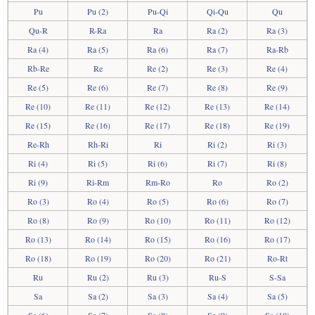
Pu
Pu (2)
Pu-Qi
Qi-Qu
Qu
Qu-R
R-Ra
Ra
Ra (2)
Ra (3)
Ra (4)
Ra (5)
Ra (6)
Ra (7)
Ra-Rb
Rb-Re
Re
Re (2)
Re (3)
Re (4)
Re (5)
Re (6)
Re (7)
Re (8)
Re (9)
Re (10)
Re (11)
Re (12)
Re (13)
Re (14)
Re (15)
Re (16)
Re (17)
Re (18)
Re (19)
Re-Rh
Rh-Ri
Ri
Ri (2)
Ri (3)
Ri (4)
Ri (5)
Ri (6)
Ri (7)
Ri (8)
Ri (9)
Ri-Rm
Rm-Ro
Ro
Ro (2)
Ro (3)
Ro (4)
Ro (5)
Ro (6)
Ro (7)
Ro (8)
Ro (9)
Ro (10)
Ro (11)
Ro (12)
Ro (13)
Ro (14)
Ro (15)
Ro (16)
Ro (17)
Ro (18)
Ro (19)
Ro (20)
Ro (21)
Ro-Rt
Ru
Ru (2)
Ru (3)
Ru-S
S-Sa
Sa
Sa (2)
Sa (3)
Sa (4)
Sa (5)