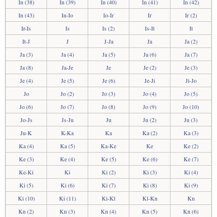
In (38)
In (39)
In (40)
In (41)
In (42)
In (43)
In-Io
Io-Ir
Ir
Ir (2)
Ir-Is
Is
Is (2)
Is-It
It
It-J
J
J-Ja
Ja
Ja (2)
Ja (3)
Ja (4)
Ja (5)
Ja (6)
Ja (7)
Ja (8)
Ja-Je
Je
Je (2)
Je (3)
Je (4)
Je (5)
Je (6)
Je-Ji
Ji-Jo
Jo
Jo (2)
Jo (3)
Jo (4)
Jo (5)
Jo (6)
Jo (7)
Jo (8)
Jo (9)
Jo (10)
Jo-Js
Js-Ju
Ju
Ju (2)
Ju (3)
Ju-K
K-Ka
Ka
Ka (2)
Ka (3)
Ka (4)
Ka (5)
Ka-Ke
Ke
Ke (2)
Ke (3)
Ke (4)
Ke (5)
Ke (6)
Ke (7)
Ke-Ki
Ki
Ki (2)
Ki (3)
Ki (4)
Ki (5)
Ki (6)
Ki (7)
Ki (8)
Ki (9)
Ki (10)
Ki (11)
Ki-Kl
Kl-Kn
Kn
Kn (2)
Kn (3)
Kn (4)
Kn (5)
Kn (6)