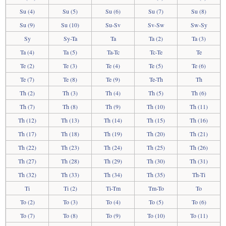
Su (4)
Su (5)
Su (6)
Su (7)
Su (8)
Su (9)
Su (10)
Su-Sv
Sv-Sw
Sw-Sy
Sy
Sy-Ta
Ta
Ta (2)
Ta (3)
Ta (4)
Ta (5)
Ta-Tc
Tc-Te
Te
Te (2)
Te (3)
Te (4)
Te (5)
Te (6)
Te (7)
Te (8)
Te (9)
Te-Th
Th
Th (2)
Th (3)
Th (4)
Th (5)
Th (6)
Th (7)
Th (8)
Th (9)
Th (10)
Th (11)
Th (12)
Th (13)
Th (14)
Th (15)
Th (16)
Th (17)
Th (18)
Th (19)
Th (20)
Th (21)
Th (22)
Th (23)
Th (24)
Th (25)
Th (26)
Th (27)
Th (28)
Th (29)
Th (30)
Th (31)
Th (32)
Th (33)
Th (34)
Th (35)
Th-Ti
Ti
Ti (2)
Ti-Tm
Tm-To
To
To (2)
To (3)
To (4)
To (5)
To (6)
To (7)
To (8)
To (9)
To (10)
To (11)