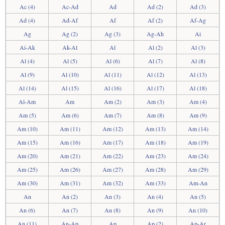
Ac (4)
Ac-Ad
Ad
Ad (2)
Ad (3)
Ad (4)
Ad-Af
Af
Af (2)
Af-Ag
Ag
Ag (2)
Ag (3)
Ag-Ah
Ai
Ai-Ak
Ak-Al
Al
Al (2)
Al (3)
Al (4)
Al (5)
Al (6)
Al (7)
Al (8)
Al (9)
Al (10)
Al (11)
Al (12)
Al (13)
Al (14)
Al (15)
Al (16)
Al (17)
Al (18)
Al-Am
Am
Am (2)
Am (3)
Am (4)
Am (5)
Am (6)
Am (7)
Am (8)
Am (9)
Am (10)
Am (11)
Am (12)
Am (13)
Am (14)
Am (15)
Am (16)
Am (17)
Am (18)
Am (19)
Am (20)
Am (21)
Am (22)
Am (23)
Am (24)
Am (25)
Am (26)
Am (27)
Am (28)
Am (29)
Am (30)
Am (31)
Am (32)
Am (33)
Am-An
An
An (2)
An (3)
An (4)
An (5)
An (6)
An (7)
An (8)
An (9)
An (10)
An (11)
An-Ap
Ap
Ap (2)
Ap-Ar