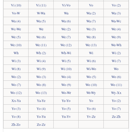
Vi (10)
Vi (11)
Vi-Vo
Vo
Vo (2)
Vo-W
W-Wa
Wa
Wa (2)
Wa (3)
Wa (4)
Wa (5)
Wa (6)
Wa (7)
Wa-Wc
Wc-We
We
We (2)
We (3)
We (4)
We (5)
We (6)
We (7)
We (8)
We (9)
We (10)
We (11)
We (12)
We (13)
We-Wh
Wh
Wh (2)
Wh-Wi
Wi
Wi (2)
Wi (3)
Wi (4)
Wi (5)
Wi (6)
Wi (7)
Wi (8)
Wi (9)
Wi (10)
Wi-Wo
Wo
Wo (2)
Wo (3)
Wo (4)
Wo (5)
Wo (6)
Wo (7)
Wo (8)
Wo (9)
Wo (10)
Wo (11)
Wo (12)
Wo (13)
Wo-Wr
Wr-Wy
Wy-Xx
Xx-Ya
Ya-Ye
Ye-Yo
Yo
Yo (2)
Yo (3)
Yo (4)
Yo (5)
Yo (6)
Yo (7)
Yo (8)
Yo-Yu
Yu-Yv
Yv-Ze
Ze-Zh
Zh-Zo
Zo-Zz