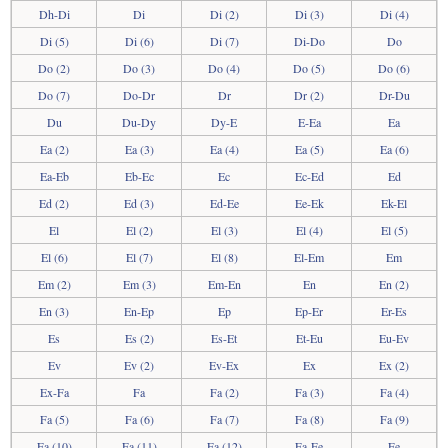
Dh-Di
Di
Di (2)
Di (3)
Di (4)
Di (5)
Di (6)
Di (7)
Di-Do
Do
Do (2)
Do (3)
Do (4)
Do (5)
Do (6)
Do (7)
Do-Dr
Dr
Dr (2)
Dr-Du
Du
Du-Dy
Dy-E
E-Ea
Ea
Ea (2)
Ea (3)
Ea (4)
Ea (5)
Ea (6)
Ea-Eb
Eb-Ec
Ec
Ec-Ed
Ed
Ed (2)
Ed (3)
Ed-Ee
Ee-Ek
Ek-El
El
El (2)
El (3)
El (4)
El (5)
El (6)
El (7)
El (8)
El-Em
Em
Em (2)
Em (3)
Em-En
En
En (2)
En (3)
En-Ep
Ep
Ep-Er
Er-Es
Es
Es (2)
Es-Et
Et-Eu
Eu-Ev
Ev
Ev (2)
Ev-Ex
Ex
Ex (2)
Ex-Fa
Fa
Fa (2)
Fa (3)
Fa (4)
Fa (5)
Fa (6)
Fa (7)
Fa (8)
Fa (9)
Fa (10)
Fa (11)
Fa (12)
Fa-Fe
Fe