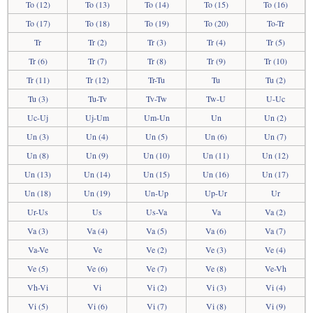
To (12)
To (13)
To (14)
To (15)
To (16)
To (17)
To (18)
To (19)
To (20)
To-Tr
Tr
Tr (2)
Tr (3)
Tr (4)
Tr (5)
Tr (6)
Tr (7)
Tr (8)
Tr (9)
Tr (10)
Tr (11)
Tr (12)
Tr-Tu
Tu
Tu (2)
Tu (3)
Tu-Tv
Tv-Tw
Tw-U
U-Uc
Uc-Uj
Uj-Um
Um-Un
Un
Un (2)
Un (3)
Un (4)
Un (5)
Un (6)
Un (7)
Un (8)
Un (9)
Un (10)
Un (11)
Un (12)
Un (13)
Un (14)
Un (15)
Un (16)
Un (17)
Un (18)
Un (19)
Un-Up
Up-Ur
Ur
Ur-Us
Us
Us-Va
Va
Va (2)
Va (3)
Va (4)
Va (5)
Va (6)
Va (7)
Va-Ve
Ve
Ve (2)
Ve (3)
Ve (4)
Ve (5)
Ve (6)
Ve (7)
Ve (8)
Ve-Vh
Vh-Vi
Vi
Vi (2)
Vi (3)
Vi (4)
Vi (5)
Vi (6)
Vi (7)
Vi (8)
Vi (9)