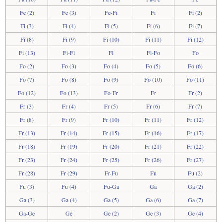
Fe (2)
Fe (3)
Fe-Fi
Fi
Fi (2)
Fi (3)
Fi (4)
Fi (5)
Fi (6)
Fi (7)
Fi (8)
Fi (9)
Fi (10)
Fi (11)
Fi (12)
Fi (13)
Fi-Fl
Fl
Fl-Fo
Fo
Fo (2)
Fo (3)
Fo (4)
Fo (5)
Fo (6)
Fo (7)
Fo (8)
Fo (9)
Fo (10)
Fo (11)
Fo (12)
Fo (13)
Fo-Fr
Fr
Fr (2)
Fr (3)
Fr (4)
Fr (5)
Fr (6)
Fr (7)
Fr (8)
Fr (9)
Fr (10)
Fr (11)
Fr (12)
Fr (13)
Fr (14)
Fr (15)
Fr (16)
Fr (17)
Fr (18)
Fr (19)
Fr (20)
Fr (21)
Fr (22)
Fr (23)
Fr (24)
Fr (25)
Fr (26)
Fr (27)
Fr (28)
Fr (29)
Fr-Fu
Fu
Fu (2)
Fu (3)
Fu (4)
Fu-Ga
Ga
Ga (2)
Ga (3)
Ga (4)
Ga (5)
Ga (6)
Ga (7)
Ga-Ge
Ge
Ge (2)
Ge (3)
Ge (4)