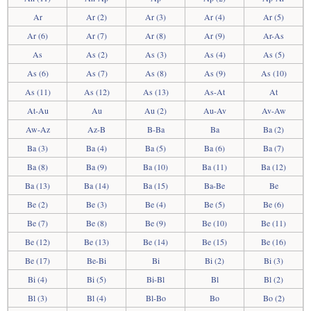
Ar
Ar (2)
Ar (3)
Ar (4)
Ar (5)
Ar (6)
Ar (7)
Ar (8)
Ar (9)
Ar-As
As
As (2)
As (3)
As (4)
As (5)
As (6)
As (7)
As (8)
As (9)
As (10)
As (11)
As (12)
As (13)
As-At
At
At-Au
Au
Au (2)
Au-Av
Av-Aw
Aw-Az
Az-B
B-Ba
Ba
Ba (2)
Ba (3)
Ba (4)
Ba (5)
Ba (6)
Ba (7)
Ba (8)
Ba (9)
Ba (10)
Ba (11)
Ba (12)
Ba (13)
Ba (14)
Ba (15)
Ba-Be
Be
Be (2)
Be (3)
Be (4)
Be (5)
Be (6)
Be (7)
Be (8)
Be (9)
Be (10)
Be (11)
Be (12)
Be (13)
Be (14)
Be (15)
Be (16)
Be (17)
Be-Bi
Bi
Bi (2)
Bi (3)
Bi (4)
Bi (5)
Bi-Bl
Bl
Bl (2)
Bl (3)
Bl (4)
Bl-Bo
Bo
Bo (2)