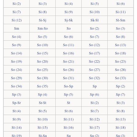
Si (2)
Si (3)
Si (4)
Si (5)
Si (6)
Si (7)
Si (8)
Si (9)
Si (10)
Si (11)
Si (12)
Si-Sj
Sj-Sk
Sk-Sl
Sl-Sm
Sm
Sm-So
So
So (2)
So (3)
So (4)
So (5)
So (6)
So (7)
So (8)
So (9)
So (10)
So (11)
So (12)
So (13)
So (14)
So (15)
So (16)
So (17)
So (18)
So (19)
So (20)
So (21)
So (22)
So (23)
So (24)
So (25)
So (26)
So (27)
So (28)
So (29)
So (30)
So (31)
So (32)
So (33)
So (34)
So (35)
So-Sp
Sp
Sp (2)
Sp (3)
Sp (4)
Sp (5)
Sp (6)
Sp (7)
Sp-Sr
Sr-St
St
St (2)
St (3)
St (4)
St (5)
St (6)
St (7)
St (8)
St (9)
St (10)
St (11)
St (12)
St (13)
St (14)
St (15)
St (16)
St (17)
St (18)
St (19)
St-Su
Su
Su (2)
Su (3)